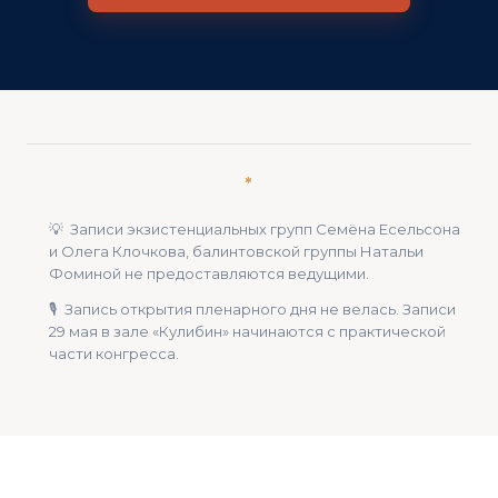
*
💡
Записи экзистенциальных групп Семёна Есельсона
и Олега Клочкова, балинтовской группы Натальи
Фоминой не предоставляются ведущими.
🎙
Запись открытия пленарного дня не велась. Записи
29 мая в зале «Кулибин» начинаются с практической
части конгресса.